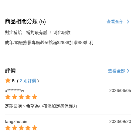
商品相關分類 (5)
查看全部
對症補給｜補對最有感
消化吸收
成年/頂級熊貓專屬🎁全館滿$2888加贈$88紅利
評價
查看全部
5
(
2
則評價
)
a*********w
2026/06/05
定期回購、希望為小孩添加足夠保護力
fangzhutain
2023/09/20