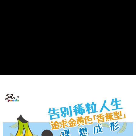
1.分期款項不併入電信帳單，「大哥付你分期」於每月結算日後寄送繳費提
全家純取$1600免運
【「AFTEE先享後付」結帳流程】
醒簡訊。
１．於結帳方式選擇「AFTEE先享後付」後，將跳轉至「AFTEE先享後付」
每筆NT$60，滿NT$1,600(含以上)免運費
2.透過簡訊連結打開帳單後，可選擇「超商條碼／台灣大直營門市／銀行轉
結帳頁面，進行簡訊認證並確認金額後，即可完成結帳。
帳／街口支付／iPASS MONEY」等通路繳費。
２．訂單成立數日內，您將收到繳費通知簡訊。
已無提供Hi-Life萊爾富配送服務，請勿選擇
３．收到繳費通知簡訊後14天內，點擊此簡訊中的連結，可透過四大超商／
【注意事項】
每筆NT$99,999，滿NT$999,999(含以上)免運費
ATM／網路銀行／等多元方式進行付款，方視為交易完成。
1.本服務係由「台灣大哥大股份有限公司」（以下簡稱本公司）所提供，讓
※ 請注意：結帳手續完成當下不需立刻繳費，但若您需要取消訂單，請聯絡
用戶於交易時，得透過本服務購買商品或服務，並由商店將買賣／分期付款
7-11取付$1600免運
購買商品的店家。未經商家同意取消之訂單仍視為有效，需透過AFTEE先享
買賣價金債權讓與本公司後，依約使用本公司帳單繳交帳款。
後付繳納相關費用。
每筆NT$60，滿NT$1,600(含以上)免運費
2.基於同意付款使用「大哥付你分期」之契約關係目的，商店將以您的個人
※ 交易是否成功請以「AFTEE先享後付 」之結帳頁面顯示為準，若有關於
資料（包含姓名、電話或地址）提供予台灣大哥大進項蒐集、處理及利用，
是否繳費成功／繳費後需取消欲退款等相關疑問，請聯繫「AFTEE先享後付
7-11純取$1600免運
由本公司與您本人進行分期帳單所需資料之確認、核對及更正。
客戶支援中心」
https://netprotections.freshdesk.com/support/home
3.完整用戶服務條款，請詳閱以下連結：
https://oppay.tw/userRule
每筆NT$60，滿NT$1,600(含以上)免運費
【注意事項】
１．透過由恩沛科技股份有限公司提供之「AFTEE先享後付」服務完成之交
⚡黑貓直達取貨門市
易，需依本服務之必要範圍內提供個人資料，並將交易相關給付款項請求債
每筆NT$85，滿NT$2,000(含以上)免運費
權轉讓予恩沛科技股份有限公司。
２．關於個人資料處理事宜，請瀏覽以下網址：
黑貓宅配
https://aftee.tw/terms/#terms3
３．未成年的使用者請事先徵得法定代理人或監護人之同意方可使用
每筆NT$85，滿NT$2,000(含以上)免運費
「AFTEE先享後付」，若未經同意申辦者引起之損失，本公司不負相關責
任。
離島黑貓宅配
４．使用「AFTEE先享後付」時，將依據個別帳號之用戶狀況，依本公司即
每筆NT$320，滿NT$4,000(含以上)免運費
時審查核予不同之上限額度；若仍有額度不足之情形，本公司將視審查結果