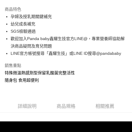
LINE Pay
商品特色
Apple Pay
孕婦及授乳期關鍵補充
幼兒成長補充
街口支付
SGS檢驗通過
悠遊付
歡迎加入Panda baby鑫耀生技官方LINE@，專業營養師協助解
決商品疑問及育兒問題
Google Pay
LINE官方帳號搜尋「鑫耀生技」或LINE ID搜尋@pandababy
全盈+PAY
銷售重點
大哥付你分期
特殊微溫熱感劑型保留乳酸菌完整活性
相關說明
隨身包 食用超便利
【大哥付你分期使用說明】
AFTEE先享後付
1.本服務由台灣大哥大提供，台灣大哥大用戶可立即使用無須另外申請。
2.付款方式選擇「大哥付你分期」，訂單成立後會自動跳轉到大哥付的交易
相關說明
流程，驗證手機門號後，選擇欲分期的期數、繳款截止日，確認付款後即完
【關於「AFTEE先享後付」】
成交易。
詳細說明
商品規格
相關推薦
AFTEE先享後付是「在收到商品之後才付款」的支付方式。 讓您購物簡單
運送方式
3.實際核准額度、可分期數及費用金額請依後續交易確認頁面所載為準。
便利好安心！
4.訂單成立30分鐘內，如未前往確認交易或遇審核未通過，訂單將自動取
１．簡單：不需註冊會員、不需綁卡、不需儲值。
全家取付$1600免運
消。如遇「轉專審核」未通過狀況，表示未達大哥付你分期系統評分，恕無
２．便利：只要手機號碼，簡訊認證，即可結帳。
法說明評估內容。
每筆NT$60，滿NT$1,600(含以上)免運費
３．安心：先確認商品／服務後，再付款。
【繳款方式說明】