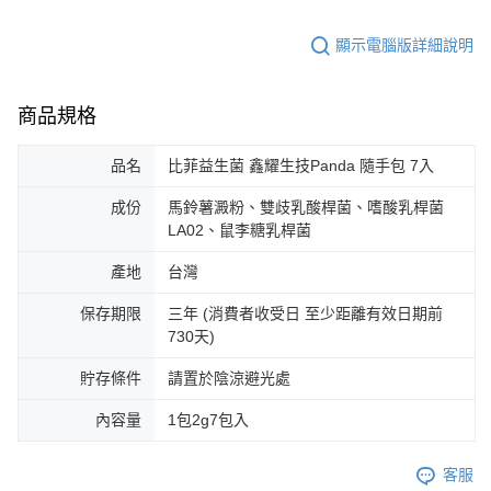
顯示電腦版詳細說明
商品規格
品名
比菲益生菌 鑫耀生技Panda 隨手包 7入
成份
馬鈴薯澱粉、雙歧乳酸桿菌、嗜酸乳桿菌
LA02、鼠李糖乳桿菌
產地
台灣
保存期限
三年 (消費者收受日 至少距離有效日期前
730天)
貯存條件
請置於陰涼避光處
內容量
1包2g7包入
客服