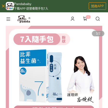
Pandababy
開啟APP
下載APP 送營養隨手包7入
0
1
/
2