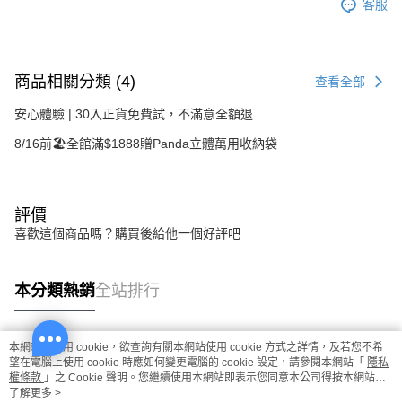
客服
商品相關分類 (4)
查看全部
安心體驗 | 30入正貨免費試，不滿意全額退
8/16前🏖️全館滿$1888贈Panda立體萬用收納袋
評價
喜歡這個商品嗎？購買後給他一個好評吧
本分類熱銷
全站排行
本網站中使用 cookie，欲查詢有關本網站使用 cookie 方式之詳情，及若您不希
熱門標籤
望在電腦上使用 cookie 時應如何變更電腦的 cookie 設定，請參閱本網站「
隱私
權條款
」之 Cookie 聲明。您繼續使用本網站即表示您同意本公司得按本網站使
用條款之 Cookie 聲明使用 cookie。
了解更多 >