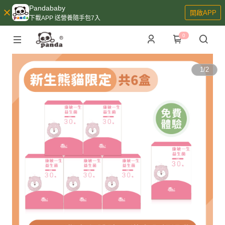
Pandababy
開啟APP
下載APP 送營養隨手包7入
0
1
/
2