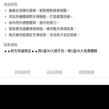
LINE Pay
商品特色
Apple Pay
嚴選台灣專利菌株，輕鬆應對換季挑戰。
添加多醣體調節生理機能，打造健康防線。
街口支付
由內而外調整體質，提升防禦力。
悠遊付
幫助寶貝遠離環境煩惱，維持整天神清氣爽。
每日補充能穩定生理狀態，支持孩子自在探索。
Google Pay
銷售重點
全盈+PAY
▲▲新生熊貓限定▲▲買5盒30入隨手包，贈1盒30入免費體驗
大哥付你分期
相關說明
【大哥付你分期使用說明】
AFTEE先享後付
1.本服務由台灣大哥大提供，台灣大哥大用戶可立即使用無須另外申請。
詳細說明
商品規格
相關推薦
2.付款方式選擇「大哥付你分期」，訂單成立後會自動跳轉到大哥付的交易
相關說明
流程，驗證手機門號後，選擇欲分期的期數、繳款截止日，確認付款後即完
【關於「AFTEE先享後付」】
成交易。
AFTEE先享後付是「在收到商品之後才付款」的支付方式。 讓您購物簡單
運送方式
3.實際核准額度、可分期數及費用金額請依後續交易確認頁面所載為準。
便利好安心！
4.訂單成立30分鐘內，如未前往確認交易或遇審核未通過，訂單將自動取
１．簡單：不需註冊會員、不需綁卡、不需儲值。
全家取付$1600免運
消。如遇「轉專審核」未通過狀況，表示未達大哥付你分期系統評分，恕無
２．便利：只要手機號碼，簡訊認證，即可結帳。
法說明評估內容。
每筆NT$60，滿NT$1,600(含以上)免運費
３．安心：先確認商品／服務後，再付款。
【繳款方式說明】