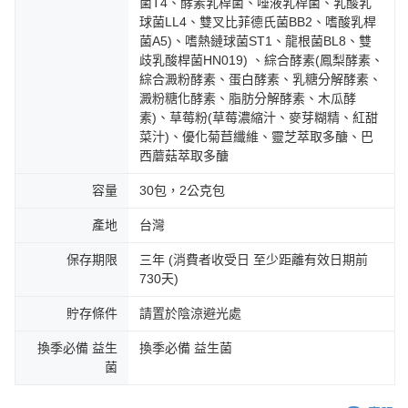
菌T4、酵素乳桿菌、唾液乳桿菌、乳酸乳
球菌LL4、雙叉比菲德氏菌BB2、嗜酸乳桿
菌A5)、嗜熱鏈球菌ST1、龍根菌BL8、雙
歧乳酸桿菌HN019) 、綜合酵素(鳳梨酵素、
綜合澱粉酵素、蛋白酵素、乳糖分解酵素、
澱粉糖化酵素、脂肪分解酵素、木瓜酵
素)、草莓粉(草莓濃縮汁、麥芽糊精、紅甜
菜汁)、優化菊苣纖維、靈芝萃取多醣、巴
西蘑菇萃取多醣
容量
30包，2公克包
產地
台灣
保存期限
三年 (消費者收受日 至少距離有效日期前
730天)
貯存條件
請置於陰涼避光處
換季必備 益生
換季必備 益生菌
菌