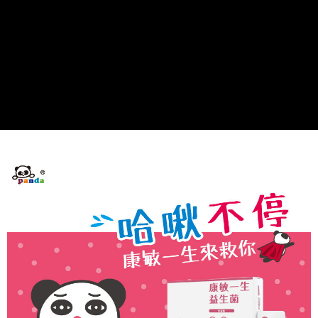
1.分期款項不併入電信帳單，「大哥付你分期」於每月結算日後寄送繳費提
全家純取$1600免運
【「AFTEE先享後付」結帳流程】
醒簡訊。
１．於結帳方式選擇「AFTEE先享後付」後，將跳轉至「AFTEE先享後付」
每筆NT$60，滿NT$1,600(含以上)免運費
2.透過簡訊連結打開帳單後，可選擇「超商條碼／台灣大直營門市／銀行轉
結帳頁面，進行簡訊認證並確認金額後，即可完成結帳。
帳／街口支付／iPASS MONEY」等通路繳費。
２．訂單成立數日內，您將收到繳費通知簡訊。
已無提供Hi-Life萊爾富配送服務，請勿選擇
３．收到繳費通知簡訊後14天內，點擊此簡訊中的連結，可透過四大超商／
【注意事項】
每筆NT$99,999，滿NT$999,999(含以上)免運費
ATM／網路銀行／等多元方式進行付款，方視為交易完成。
1.本服務係由「台灣大哥大股份有限公司」（以下簡稱本公司）所提供，讓
※ 請注意：結帳手續完成當下不需立刻繳費，但若您需要取消訂單，請聯絡
用戶於交易時，得透過本服務購買商品或服務，並由商店將買賣／分期付款
7-11取付$1600免運
購買商品的店家。未經商家同意取消之訂單仍視為有效，需透過AFTEE先享
買賣價金債權讓與本公司後，依約使用本公司帳單繳交帳款。
後付繳納相關費用。
每筆NT$60，滿NT$1,600(含以上)免運費
2.基於同意付款使用「大哥付你分期」之契約關係目的，商店將以您的個人
※ 交易是否成功請以「AFTEE先享後付 」之結帳頁面顯示為準，若有關於
資料（包含姓名、電話或地址）提供予台灣大哥大進項蒐集、處理及利用，
是否繳費成功／繳費後需取消欲退款等相關疑問，請聯繫「AFTEE先享後付
7-11純取$1600免運
由本公司與您本人進行分期帳單所需資料之確認、核對及更正。
客戶支援中心」
https://netprotections.freshdesk.com/support/home
3.完整用戶服務條款，請詳閱以下連結：
https://oppay.tw/userRule
每筆NT$60，滿NT$1,600(含以上)免運費
【注意事項】
１．透過由恩沛科技股份有限公司提供之「AFTEE先享後付」服務完成之交
⚡黑貓直達取貨門市
易，需依本服務之必要範圍內提供個人資料，並將交易相關給付款項請求債
每筆NT$85，滿NT$2,000(含以上)免運費
權轉讓予恩沛科技股份有限公司。
２．關於個人資料處理事宜，請瀏覽以下網址：
黑貓宅配
https://aftee.tw/terms/#terms3
３．未成年的使用者請事先徵得法定代理人或監護人之同意方可使用
每筆NT$85，滿NT$2,000(含以上)免運費
「AFTEE先享後付」，若未經同意申辦者引起之損失，本公司不負相關責
任。
離島黑貓宅配
４．使用「AFTEE先享後付」時，將依據個別帳號之用戶狀況，依本公司即
每筆NT$320，滿NT$4,000(含以上)免運費
時審查核予不同之上限額度；若仍有額度不足之情形，本公司將視審查結果
請求用戶進行身份認證。