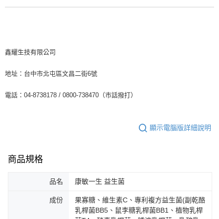
鑫耀生技有限公司
地址：台中市北屯區文昌二街6號
電話：04-8738178 / 0800-738470（巿話撥打）
顯示電腦版詳細說明
商品規格
品名
康敏一生 益生菌
成份
果寡糖、維生素C、專利複方益生菌(副乾酪
乳桿菌BB5、鼠李糖乳桿菌BB1、植物乳桿