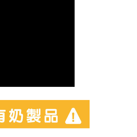
含姓名、電話或地址）提供予台灣大哥大進項蒐集、處理及利
功／繳費後需取消欲退款等相關疑問，請聯繫「AFTEE先享後
公司與您本人進行分期帳單所需資料之確認、核對及更正。
援中心」
https://netprotections.freshdesk.com/support/home
1600免運
戶服務條款，請詳閱以下連結：
https://oppay.tw/userRule
項】
0，滿NT$1,600(含以上)免運費
恩沛科技股份有限公司提供之「AFTEE先享後付」服務完成之
依本服務之必要範圍內提供個人資料，並將交易相關給付款項請
取貨門市
讓予恩沛科技股份有限公司。
5，滿NT$2,000(含以上)免運費
個人資料處理事宜，請瀏覽以下網址：
ee.tw/terms/#terms3
年的使用者請事先徵得法定代理人或監護人之同意方可使用
E先享後付」，若未經同意申辦者引起之損失，本公司不負相關責
5，滿NT$2,000(含以上)免運費
AFTEE先享後付」時，將依據個別帳號之用戶狀況，依本公司
宅配
核予不同之上限額度；若仍有額度不足之情形，本公司將視審查
20，滿NT$4,000(含以上)免運費
用戶進行身份認證。
一人註冊多個帳號或使用他人資訊註冊。若發現惡意使用之情
科技股份有限公司將有權停止該用戶之使用額度並採取法律行