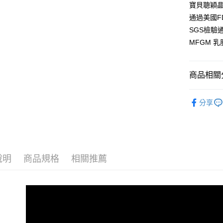
全盈+PAY
寶貝聰穎晶
通過美國F
大哥付你
SGS檢驗
相關說明
MFGM 
【大哥付
AFTEE先
1.本服務
2.付款方
相關說明
流程，驗
【關於「A
商品相關分
完成交易
AFTEE
3.實際核
便利好安
買4送1｜
運送方式
4.訂單成
１．簡單
分享
消。如遇
２．便利
成年/頂級熊
全家取付$
無法說明
３．安心
【繳款方
每筆NT$6
8/16前
1.分期款
【「AFT
8/3-8/
醒簡訊。
全家純取$
１．於結帳
2.透過簡
付」結帳
說明
商品規格
相關推薦
每筆NT$6
父親節限定
帳／街口支
２．訂單
３．收到繳
已無提供H
【注意事
／ATM／
1.本服務
每筆NT$9
※ 請注意
用戶於交
絡購買商品
款買賣價
先享後付
7-11取付$
2.基於同
※ 交易是
每筆NT$6