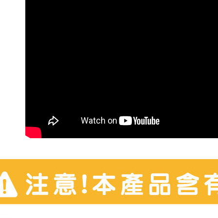
資料（包
是否繳費成
用，由本
付客戶支
7-11純取$
3.完整用
【注意事
每筆NT$6
１．透過由
交易，需
⚡黑貓直達
求債權轉
每筆NT$8
２．關於
https://aft
黑貓宅配
３．未成
「AFTE
每筆NT$8
任。
４．使用「
離島黑貓
即時審查
每筆NT$3
結果請求
５．嚴禁
形，恩沛
動。