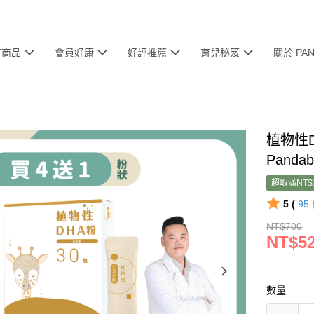
有商品
會員好康
好評推薦
育兒秘笈
關於 PA
植物性
Pand
超取滿NT$
5 (
95
NT$700
NT$5
數量