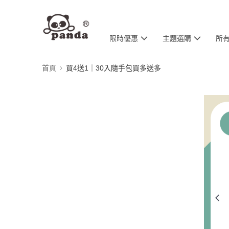
限時優惠
主題選購
所
首頁
買4送1｜30入隨手包買多送多