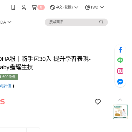
0
中文 (繁體)
TWD
NDA
DHA粉｜隨手包30入 提升學習表現-
ababy鑫耀生技
1,600免運
則評價
)
25