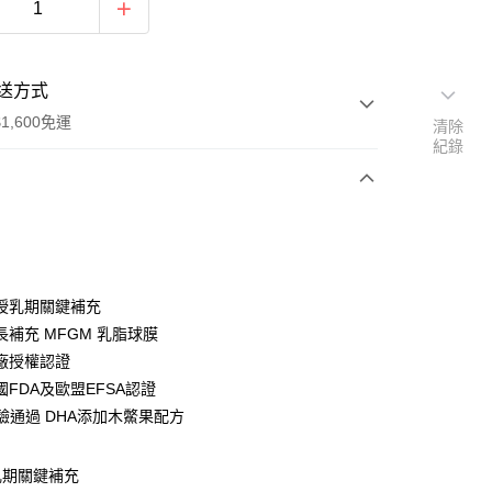
送方式
1,600免運
清除
紀錄
次付款
付款
授乳期關鍵補充
長補充 MFGM 乳脂球膜
廠授權認證
FDA及歐盟EFSA認證
檢驗通過 DHA添加木鱉果配方
y
乳期關鍵補充