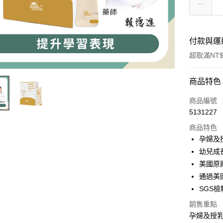
付款與運
超取滿NT$
付款方式
商品特色
信用卡一
商品編號
5131227
超商取貨
商品特色
LINE Pay
孕婦及
幼兒成
Apple Pay
美國原
街口支付
通過美國
SGS
悠遊付
銷售重點
Google Pa
孕婦及授