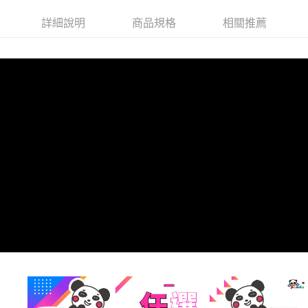
法說明評估內容。
每筆NT$60，滿NT$1,600(含以上)免運費
３．安心：先確認商品／服務後，再付款。
【繳款方式說明】
詳細說明
商品規格
相關推薦
1.分期款項不併入電信帳單，「大哥付你分期」於每月結算日後寄送繳費提
全家純取$1600免運
【「AFTEE先享後付」結帳流程】
醒簡訊。
１．於結帳方式選擇「AFTEE先享後付」後，將跳轉至「AFTEE先享後付」
每筆NT$60，滿NT$1,600(含以上)免運費
2.透過簡訊連結打開帳單後，可選擇「超商條碼／台灣大直營門市／銀行轉
結帳頁面，進行簡訊認證並確認金額後，即可完成結帳。
帳／街口支付／iPASS MONEY」等通路繳費。
２．訂單成立數日內，您將收到繳費通知簡訊。
已無提供Hi-Life萊爾富配送服務，請勿選擇
３．收到繳費通知簡訊後14天內，點擊此簡訊中的連結，可透過四大超商／
【注意事項】
每筆NT$99,999，滿NT$999,999(含以上)免運費
ATM／網路銀行／等多元方式進行付款，方視為交易完成。
1.本服務係由「台灣大哥大股份有限公司」（以下簡稱本公司）所提供，讓
※ 請注意：結帳手續完成當下不需立刻繳費，但若您需要取消訂單，請聯絡
用戶於交易時，得透過本服務購買商品或服務，並由商店將買賣／分期付款
7-11取付$1600免運
購買商品的店家。未經商家同意取消之訂單仍視為有效，需透過AFTEE先享
買賣價金債權讓與本公司後，依約使用本公司帳單繳交帳款。
後付繳納相關費用。
每筆NT$60，滿NT$1,600(含以上)免運費
2.基於同意付款使用「大哥付你分期」之契約關係目的，商店將以您的個人
※ 交易是否成功請以「AFTEE先享後付 」之結帳頁面顯示為準，若有關於
資料（包含姓名、電話或地址）提供予台灣大哥大進項蒐集、處理及利用，
是否繳費成功／繳費後需取消欲退款等相關疑問，請聯繫「AFTEE先享後付
7-11純取$1600免運
由本公司與您本人進行分期帳單所需資料之確認、核對及更正。
客戶支援中心」
https://netprotections.freshdesk.com/support/home
3.完整用戶服務條款，請詳閱以下連結：
https://oppay.tw/userRule
每筆NT$60，滿NT$1,600(含以上)免運費
【注意事項】
１．透過由恩沛科技股份有限公司提供之「AFTEE先享後付」服務完成之交
⚡黑貓直達取貨門市
易，需依本服務之必要範圍內提供個人資料，並將交易相關給付款項請求債
每筆NT$85，滿NT$2,000(含以上)免運費
權轉讓予恩沛科技股份有限公司。
２．關於個人資料處理事宜，請瀏覽以下網址：
黑貓宅配
https://aftee.tw/terms/#terms3
３．未成年的使用者請事先徵得法定代理人或監護人之同意方可使用
每筆NT$85，滿NT$2,000(含以上)免運費
「AFTEE先享後付」，若未經同意申辦者引起之損失，本公司不負相關責
任。
離島黑貓宅配
４．使用「AFTEE先享後付」時，將依據個別帳號之用戶狀況，依本公司即