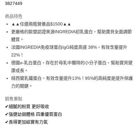
3827449
LINE Pay
商品特色
Apple Pay
▲▲任選兩瓶營養品$1500▲▲
更嚴格的歐盟認證來源INGREDIA初乳蛋白，幫助寶貝全面調節
街口支付
體質。
悠遊付
法國INGREDIA免疫球蛋白IgG純度高達 38%，有效含量提升
22%！
Google Pay
德國α-乳白蛋白，存在於母乳中獨特的小分子蛋白，幫助寶貝健
全盈+PAY
康成長。
紐西蘭乳鐵蛋白，有效含量提升13%！95%的高純度是提升保護
大哥付你分期
力的關鍵。
相關說明
【大哥付你分期使用說明】
銷售重點
AFTEE先享後付
1.本服務由台灣大哥大提供，台灣大哥大用戶可立即使用無須另外申請。
2.付款方式選擇「大哥付你分期」，訂單成立後會自動跳轉到大哥付的交易
✔細膩的粉質 更好吸收
相關說明
流程，驗證手機門號後，選擇欲分期的期數、繳款截止日，確認付款後即完
【關於「AFTEE先享後付」】
✔強健幼弱體格 四重優質蛋白
成交易。
AFTEE先享後付是「在收到商品之後才付款」的支付方式。 讓您購物簡單
✔長得更加結實有力氣
運送方式
3.實際核准額度、可分期數及費用金額請依後續交易確認頁面所載為準。
便利好安心！
4.訂單成立30分鐘內，如未前往確認交易或遇審核未通過，訂單將自動取
１．簡單：不需註冊會員、不需綁卡、不需儲值。
全家取付$1600免運
消。如遇「轉專審核」未通過狀況，表示未達大哥付你分期系統評分，恕無
２．便利：只要手機號碼，簡訊認證，即可結帳。