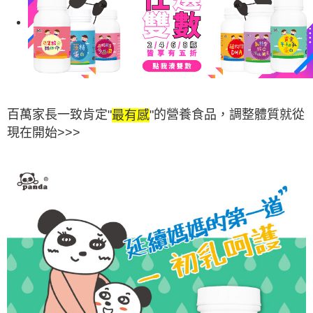
每筆NT$320，滿NT$4,000(含以上)免運費
時審查核予不同之上限額度；若仍有額度不足之情形，本公司將視審查結果
請求用戶進行身份認證。
５．嚴禁一人註冊多個帳號或使用他人資訊註冊。若發現惡意使用之情形，
恩沛科技股份有限公司將有權停止該用戶之使用額度並採取法律行動。
百萬家長一致肯定"
"的營養食品，調整體質就從
最有感
現在開始>>>