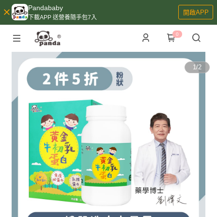
Pandababy
開啟APP
下載APP 送營養隨手包7入
0
1
/
2