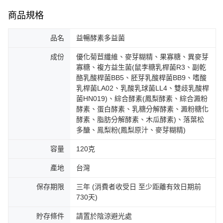
商品規格
品名
益暢酵素多益菌
成份
優化菊苣纖維、麥芽糊精、果寡糖、異麥芽
寡糖、複方益生菌(鼠李糖乳桿菌R3、副乾
酪乳酸桿菌BB5、胚芽乳酸桿菌BB9、嗜酸
乳桿菌LA02、乳酸乳球菌LL4、雙歧乳酸桿
菌HN019)、綜合酵素(鳳梨酵素、綜合澱粉
酵素、蛋白酵素、乳糖分解酵素、澱粉糖化
酵素、脂肪分解酵素、木瓜酵素)、落葉松
多醣、鳯梨粉(鳳梨原汁、麥芽糊精)
容量
120克
產地
台灣
保存期限
三年 (消費者收受日 至少距離有效日期前
730天)
貯存條件
請置於陰涼避光處