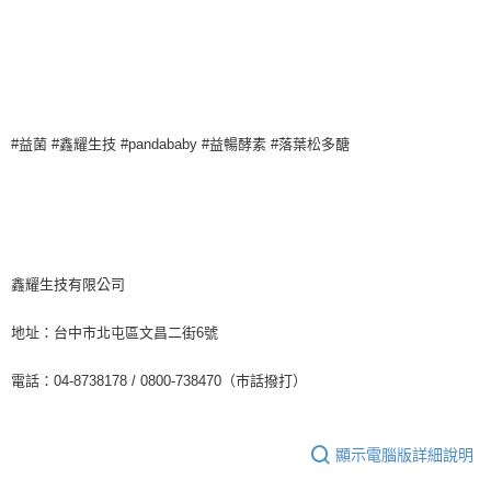
#益菌 #鑫耀生技 #pandababy #益暢酵素 #落葉松多醣
鑫耀生技有限公司
地址：台中市北屯區文昌二街6號
電話：04-8738178 / 0800-738470（巿話撥打）
顯示電腦版詳細說明