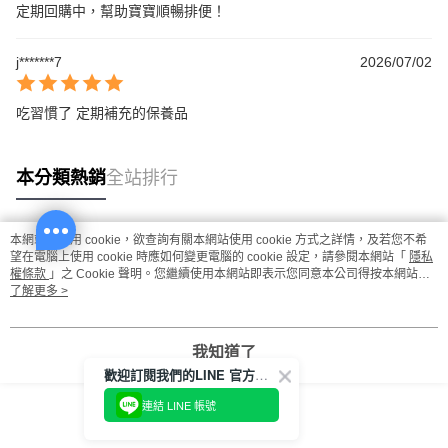
定期回購中，幫助寶寶順暢排便！
j*******7
2026/07/02
吃習慣了 定期補充的保養品
本分類熱銷
全站排行
本網站中使用 cookie，欲查詢有關本網站使用 cookie 方式之詳情，及若您不希
熱門標籤
望在電腦上使用 cookie 時應如何變更電腦的 cookie 設定，請參閱本網站「
隱私
權條款
」之 Cookie 聲明。您繼續使用本網站即表示您同意本公司得按本網站使
用條款之 Cookie 聲明使用 cookie。
了解更多 >
我知道了
歡迎訂閱我們的LINE 官方帳號
連結 LINE 帳號