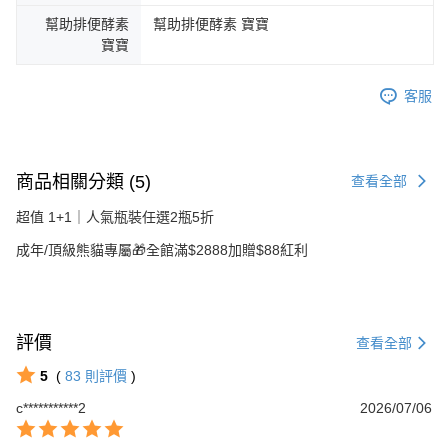
幫助排便酵素
幫助排便酵素 寶寶
寶寶
客服
商品相關分類 (5)
查看全部
超值 1+1｜人氣瓶裝任選2瓶5折
成年/頂級熊貓專屬🎁全館滿$2888加贈$88紅利
評價
查看全部
5
(
83
則評價
)
c***********2
2026/07/06