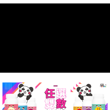
1.分期款項不併入電信帳單，「大哥付你分期」於每月結算日後寄送繳費提
全家純取$1600免運
【「AFTEE先享後付」結帳流程】
醒簡訊。
１．於結帳方式選擇「AFTEE先享後付」後，將跳轉至「AFTEE先享後付」
每筆NT$60，滿NT$1,600(含以上)免運費
2.透過簡訊連結打開帳單後，可選擇「超商條碼／台灣大直營門市／銀行轉
結帳頁面，進行簡訊認證並確認金額後，即可完成結帳。
帳／街口支付／iPASS MONEY」等通路繳費。
２．訂單成立數日內，您將收到繳費通知簡訊。
已無提供Hi-Life萊爾富配送服務，請勿選擇
３．收到繳費通知簡訊後14天內，點擊此簡訊中的連結，可透過四大超商／
【注意事項】
每筆NT$99,999，滿NT$999,999(含以上)免運費
ATM／網路銀行／等多元方式進行付款，方視為交易完成。
1.本服務係由「台灣大哥大股份有限公司」（以下簡稱本公司）所提供，讓
※ 請注意：結帳手續完成當下不需立刻繳費，但若您需要取消訂單，請聯絡
用戶於交易時，得透過本服務購買商品或服務，並由商店將買賣／分期付款
7-11取付$1600免運
購買商品的店家。未經商家同意取消之訂單仍視為有效，需透過AFTEE先享
買賣價金債權讓與本公司後，依約使用本公司帳單繳交帳款。
後付繳納相關費用。
每筆NT$60，滿NT$1,600(含以上)免運費
2.基於同意付款使用「大哥付你分期」之契約關係目的，商店將以您的個人
※ 交易是否成功請以「AFTEE先享後付 」之結帳頁面顯示為準，若有關於
資料（包含姓名、電話或地址）提供予台灣大哥大進項蒐集、處理及利用，
是否繳費成功／繳費後需取消欲退款等相關疑問，請聯繫「AFTEE先享後付
7-11純取$1600免運
由本公司與您本人進行分期帳單所需資料之確認、核對及更正。
客戶支援中心」
https://netprotections.freshdesk.com/support/home
3.完整用戶服務條款，請詳閱以下連結：
https://oppay.tw/userRule
每筆NT$60，滿NT$1,600(含以上)免運費
【注意事項】
１．透過由恩沛科技股份有限公司提供之「AFTEE先享後付」服務完成之交
⚡黑貓直達取貨門市
易，需依本服務之必要範圍內提供個人資料，並將交易相關給付款項請求債
每筆NT$85，滿NT$2,000(含以上)免運費
權轉讓予恩沛科技股份有限公司。
２．關於個人資料處理事宜，請瀏覽以下網址：
黑貓宅配
https://aftee.tw/terms/#terms3
３．未成年的使用者請事先徵得法定代理人或監護人之同意方可使用
每筆NT$85，滿NT$2,000(含以上)免運費
「AFTEE先享後付」，若未經同意申辦者引起之損失，本公司不負相關責
任。
離島黑貓宅配
４．使用「AFTEE先享後付」時，將依據個別帳號之用戶狀況，依本公司即
每筆NT$320，滿NT$4,000(含以上)免運費
時審查核予不同之上限額度；若仍有額度不足之情形，本公司將視審查結果