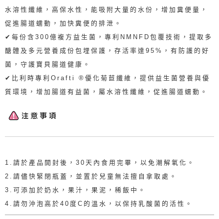
水溶性纖維，高保水性，能吸附大量的水份，增加糞便量，
促進腸道蠕動，加快糞便的排泄。
✔每份含300億複方益生菌，專利NMNFD包覆技術，提取多
醣體及多元營養成份包埋保護，存活率達95%，有防護的好
菌，守護寶貝腸道健康。
✔比利時專利Orafti ®優化菊苣纖維，提供益生菌營養與優
質環境，增加腸道有益菌，屬水溶性纖維，促進腸道蠕動。
1.請於產品開封後，30天內食用完畢，以免潮解氧化。
2.請儘快緊閉瓶蓋，並置於兒童無法擅自拿取處。
3.可添加於奶水，果汁，果泥，稀飯中。
4.請勿沖泡高於40度C的溫水，以保持乳酸菌的活性。