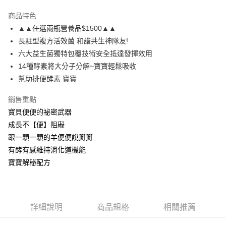
LINE Pay
商品特色
Apple Pay
▲▲任選兩瓶營養品$1500▲▲
長駐型複方活效菌 和諧共生神隊友!
街口支付
六大益生菌獨特包覆技術安全抵達發揮效用
悠遊付
14種酵素將大分子分解~寶寶輕鬆吸收
幫助排便酵素 寶寶
Google Pay
銷售重點
全盈+PAY
寶貝便便的祕密武器
大哥付你分期
成長不【便】阻礙
相關說明
跟一顆一顆的羊便便說掰掰
【大哥付你分期使用說明】
有酵有感維持消化道機能
AFTEE先享後付
1.本服務由台灣大哥大提供，台灣大哥大用戶可立即使用無須另外申請。
2.付款方式選擇「大哥付你分期」，訂單成立後會自動跳轉到大哥付的交易
寶寶解秘配方
相關說明
流程，驗證手機門號後，選擇欲分期的期數、繳款截止日，確認付款後即完
【關於「AFTEE先享後付」】
成交易。
AFTEE先享後付是「在收到商品之後才付款」的支付方式。 讓您購物簡單
運送方式
3.實際核准額度、可分期數及費用金額請依後續交易確認頁面所載為準。
便利好安心！
4.訂單成立30分鐘內，如未前往確認交易或遇審核未通過，訂單將自動取
１．簡單：不需註冊會員、不需綁卡、不需儲值。
全家取付$1600免運
消。如遇「轉專審核」未通過狀況，表示未達大哥付你分期系統評分，恕無
詳細說明
商品規格
相關推薦
２．便利：只要手機號碼，簡訊認證，即可結帳。
法說明評估內容。
每筆NT$60，滿NT$1,600(含以上)免運費
３．安心：先確認商品／服務後，再付款。
【繳款方式說明】