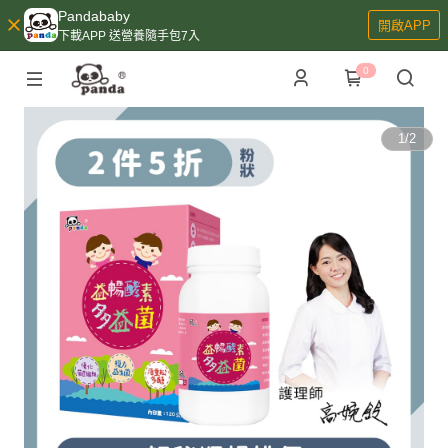
Pandababy
開啟APP
下載APP 送營養隨手包7入
0
1
/
2