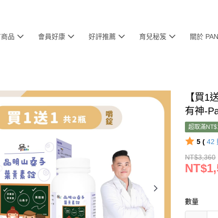
有商品
會員好康
好評推薦
育兒秘笈
關於 PA
【買1
有神-P
超取滿NT$
5 (
42
NT$3,360
NT$1,
數量