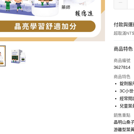
付款與運
超取滿NT$
付款方式
商品特色
信用卡一
商品編號
3627814
超商取貨
商品特色
LINE Pay
錠劑服
3C小
Apple Pay
經常閱
街口支付
兒童葉
悠遊付
銷售重點
晶明山桑子葉
Google Pa
游離型葉