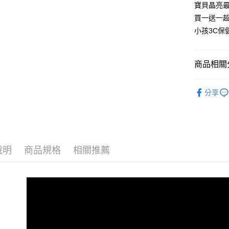
全盈+PAY
寶貝晶亮
買一送一
大哥付你
小孩3C保
相關說明
【大哥付
AFTEE先
1.本服務
商品相關分
2.付款方
相關說明
流程，驗
【關於「A
完成交易
兒童保健
AFTEE
3.實際核
分享
便利好安
運送方式
對症補給
4.訂單成
１．簡單
消。如遇
２．便利
全家取付$
對症補給
無法說明
３．安心
【繳款方
每筆NT$6
成年/頂級熊
1.分期款
【「AFT
醒簡訊。
說明
商品規格
相關推薦
全家純取$
１．於結帳
8/16前
2.透過簡
付」結帳
每筆NT$6
帳／街口支
瓶裝系列
２．訂單
３．收到繳
已無提供H
【注意事
8/3-8/
／ATM／
1.本服務
每筆NT$9
※ 請注意
父親節限定
用戶於交
絡購買商品
款買賣價
先享後付
7-11取付$
2.基於同
※ 交易是
每筆NT$6