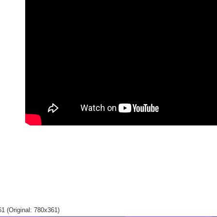
資料（包
是否繳費成
用，由本
付客戶支
7-11純取$
3.完整用
【注意事
每筆NT$6
１．透過由
交易，需
⚡黑貓直達
求債權轉
每筆NT$8
２．關於
https://aft
黑貓宅配
３．未成
「AFTE
每筆NT$8
任。
４．使用「
離島黑貓
即時審查
每筆NT$3
結果請求
５．嚴禁
形，恩沛
動。
1 (Original: 780x361)