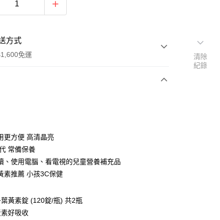
送方式
1,600免運
清除
紀錄
次付款
付款
用更方便 高清晶亮
世代 常備保養
讀、使用電腦、看電視的兒童營養補充品
黃素推薦 小孩3C保健
黃素錠 (120錠/瓶) 共2瓶
y
黃素好吸收