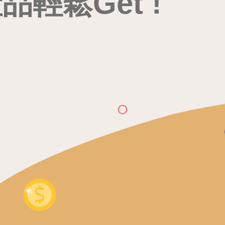
輕鬆Get !