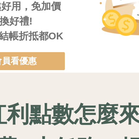
越好用，免加價
換好禮!
結帳折抵都OK
會員看優惠
紅利點數怎麼來