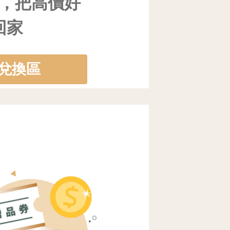
，把高價好
回家
兌換區