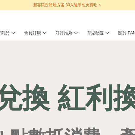
新客限定體驗方案 30入隨手包免費吃
有商品
會員好康
好評推薦
育兒秘笈
關於 PA
兌換 紅利