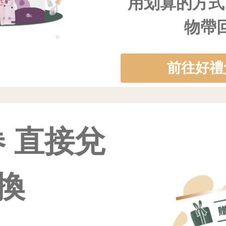
用划算的方式
物帶
前往好禮
 直接兌
換