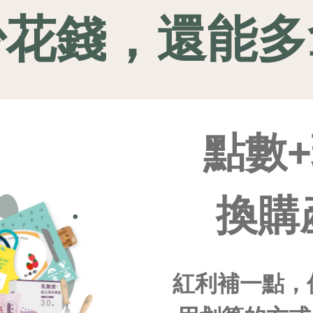
少花錢，還能多
點數
換購
紅利補一點，