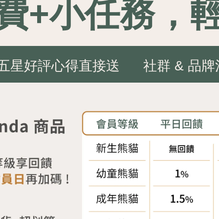
費+小任務，
五星好評心得直接送
社群 & 品