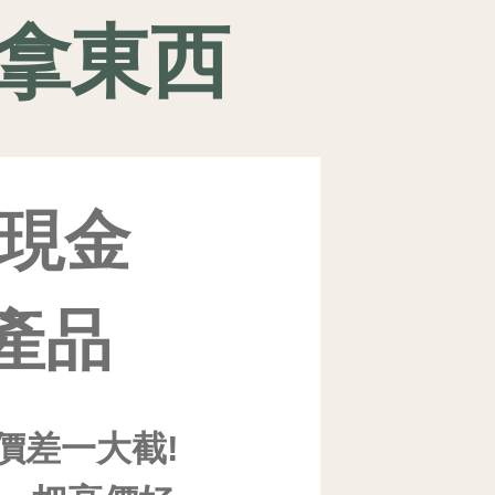
拿東西
+現金
產品
價差一大截!