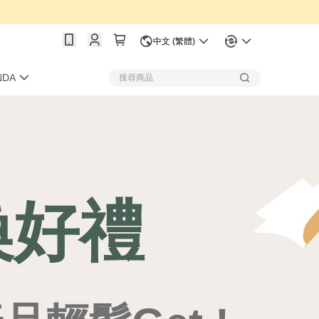
中文 (繁體)
NDA
換好禮