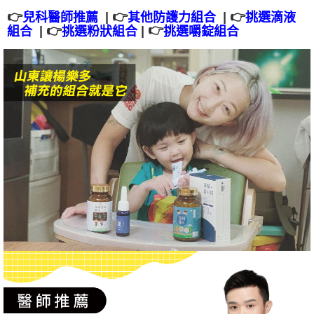
1.分期款項不併入電信帳單，「大哥付你分期」於每月結算日後寄送繳費提
全家純取$1600免運
👉
| 👉
👉
|
其他防護力組合
兒科醫師推薦
挑選滴液
【「AFTEE先享後付」結帳流程】
醒簡訊。
👉
👉
|
|
１．於結帳方式選擇「AFTEE先享後付」後，將跳轉至「AFTEE先享後付」
挑選嚼錠組合
組合
挑選粉狀組合
每筆NT$60，滿NT$1,600(含以上)免運費
2.透過簡訊連結打開帳單後，可選擇「超商條碼／台灣大直營門市／銀行轉
結帳頁面，進行簡訊認證並確認金額後，即可完成結帳。
帳／街口支付／iPASS MONEY」等通路繳費。
２．訂單成立數日內，您將收到繳費通知簡訊。
已無提供Hi-Life萊爾富配送服務，請勿選擇
３．收到繳費通知簡訊後14天內，點擊此簡訊中的連結，可透過四大超商／
【注意事項】
每筆NT$99,999，滿NT$999,999(含以上)免運費
ATM／網路銀行／等多元方式進行付款，方視為交易完成。
1.本服務係由「台灣大哥大股份有限公司」（以下簡稱本公司）所提供，讓
※ 請注意：結帳手續完成當下不需立刻繳費，但若您需要取消訂單，請聯絡
用戶於交易時，得透過本服務購買商品或服務，並由商店將買賣／分期付款
7-11取付$1600免運
購買商品的店家。未經商家同意取消之訂單仍視為有效，需透過AFTEE先享
買賣價金債權讓與本公司後，依約使用本公司帳單繳交帳款。
後付繳納相關費用。
每筆NT$60，滿NT$1,600(含以上)免運費
2.基於同意付款使用「大哥付你分期」之契約關係目的，商店將以您的個人
※ 交易是否成功請以「AFTEE先享後付 」之結帳頁面顯示為準，若有關於
資料（包含姓名、電話或地址）提供予台灣大哥大進項蒐集、處理及利用，
是否繳費成功／繳費後需取消欲退款等相關疑問，請聯繫「AFTEE先享後付
7-11純取$1600免運
由本公司與您本人進行分期帳單所需資料之確認、核對及更正。
客戶支援中心」
https://netprotections.freshdesk.com/support/home
3.完整用戶服務條款，請詳閱以下連結：
https://oppay.tw/userRule
每筆NT$60，滿NT$1,600(含以上)免運費
【注意事項】
１．透過由恩沛科技股份有限公司提供之「AFTEE先享後付」服務完成之交
⚡黑貓直達取貨門市
易，需依本服務之必要範圍內提供個人資料，並將交易相關給付款項請求債
每筆NT$85，滿NT$2,000(含以上)免運費
權轉讓予恩沛科技股份有限公司。
２．關於個人資料處理事宜，請瀏覽以下網址：
黑貓宅配
https://aftee.tw/terms/#terms3
３．未成年的使用者請事先徵得法定代理人或監護人之同意方可使用
每筆NT$85，滿NT$2,000(含以上)免運費
「AFTEE先享後付」，若未經同意申辦者引起之損失，本公司不負相關責
任。
離島黑貓宅配
４．使用「AFTEE先享後付」時，將依據個別帳號之用戶狀況，依本公司即
每筆NT$320，滿NT$4,000(含以上)免運費
時審查核予不同之上限額度；若仍有額度不足之情形，本公司將視審查結果