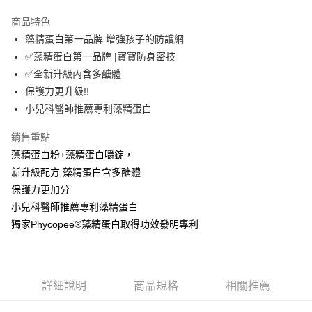
LINE Pay
商品特色
Apple Pay
藻精蛋白第一品牌 增強孩子的防護網
✅藻精蛋白第一品牌 |寶寶防身密技
街口支付
✅全新升級內含多醣體
悠遊付
保護力更升級!!
小兒科醫師推薦專利藻精蛋白
Google Pay
銷售重點
全盈+PAY
藻精蛋白粉+藻精蛋白嚼錠，
大哥付你分期
新升級配方 藻精蛋白含多醣體
相關說明
保護力更加分
【大哥付你分期使用說明】
小兒科醫師推薦專利藻精蛋白
AFTEE先享後付
1.本服務由台灣大哥大提供，台灣大哥大用戶可立即使用無須另外申請。
2.付款方式選擇「大哥付你分期」，訂單成立後會自動跳轉到大哥付的交易
獨家Phycopee®藻精蛋白取得功效發明專利
相關說明
流程，驗證手機門號後，選擇欲分期的期數、繳款截止日，確認付款後即完
【關於「AFTEE先享後付」】
成交易。
AFTEE先享後付是「在收到商品之後才付款」的支付方式。 讓您購物簡單
運送方式
3.實際核准額度、可分期數及費用金額請依後續交易確認頁面所載為準。
便利好安心！
4.訂單成立30分鐘內，如未前往確認交易或遇審核未通過，訂單將自動取
１．簡單：不需註冊會員、不需綁卡、不需儲值。
全家取付$1600免運
消。如遇「轉專審核」未通過狀況，表示未達大哥付你分期系統評分，恕無
詳細說明
商品規格
相關推薦
２．便利：只要手機號碼，簡訊認證，即可結帳。
法說明評估內容。
每筆NT$60，滿NT$1,600(含以上)免運費
３．安心：先確認商品／服務後，再付款。
【繳款方式說明】