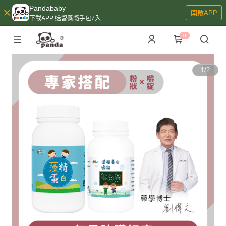
Pandababy
開啟APP
下載APP 送營養隨手包7入
0
1
/
2